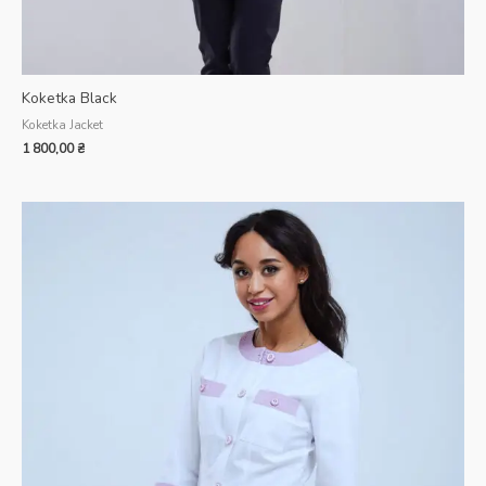
Koketka Black
Koketka Jacket
1 800,00
₴