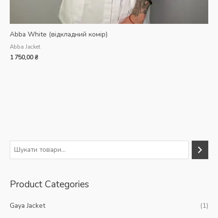
Abba White (відкладний комір)
Abba Jacket
1 750,00
₴
П
о
ш
Product Categories
у
к
Gaya Jacket
(1)