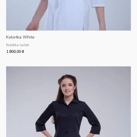
Koketka White
Koketka Jacket
1 800,00
₴