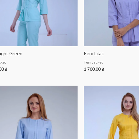
Light Green
Feni Lilac
cket
Feni Jacket
,00
₴
1 700,00
₴