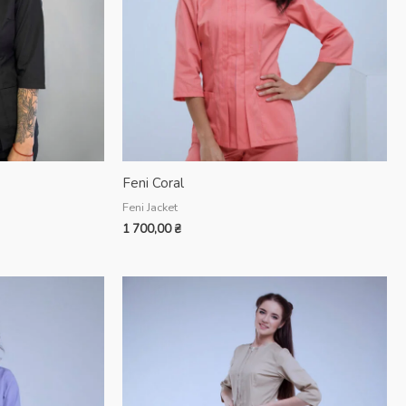
Feni Coral
Feni Jacket
1 700,00
₴