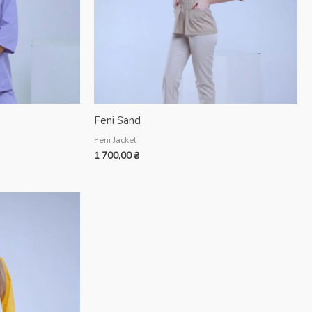
Feni Sand
Feni Jacket
1 700,00
₴