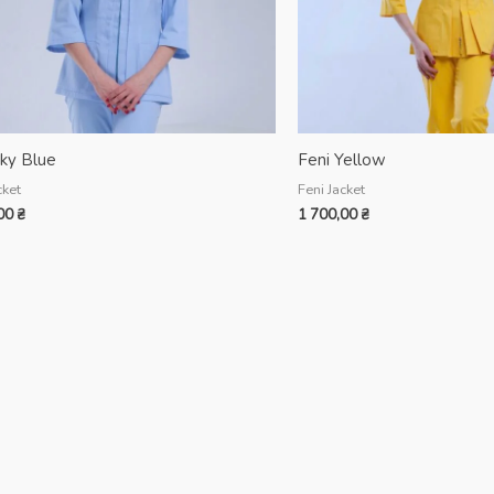
Sky Blue
Feni Yellow
cket
Feni Jacket
,00
₴
1 700,00
₴