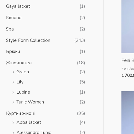
Gaya Jacket
(1)
м
і
а
л
Kimono
(2)
л
ь
Spa
(2)
ь
ш
Style Form Collection
(243)
н
а
Брюки
(1)
а
ц
Feni B
Жіночі кітелі
(18)
ц
і
Feni Ja
Gracia
(2)
і
н
1 700
н
а
Lily
(5)
а
Lupine
(1)
Tunic Woman
(2)
Куртки жіночі
(95)
Abba Jacket
(4)
Alessandro Tunic
(2)