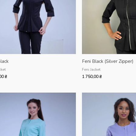
lack
Feni Black (Silver Zipper)
cket
Feni Jacket
,00
₴
1 750,00
₴