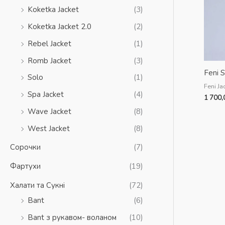
Koketka Jacket
(3)
Koketka Jacket 2.0
(2)
Rebel Jacket
(1)
Romb Jacket
(3)
Feni 
Solo
(1)
Feni Ja
Spa Jacket
(4)
1 700
Wave Jacket
(8)
West Jacket
(8)
Сорочки
(7)
Фартухи
(19)
Халати та Сукні
(72)
Bant
(6)
Bant з рукавом- воланом
(10)