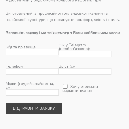
– Доступний у будь-якому кольорі з нашої палітри
Виготовлений із професійної голландської тканини та
італійської фурнітури, що поєднують комфорт, якість і стиль.
Заповніть заявку і ми зв’яжемося з Вами найближчим часом
Нік у Telegram
Ім'я та прізвище:
(необов'язково):
Телефон:
Зріст (см):
Мірки (груди/талія/стегна,
Хочу отримати
см):
варіанти тканин