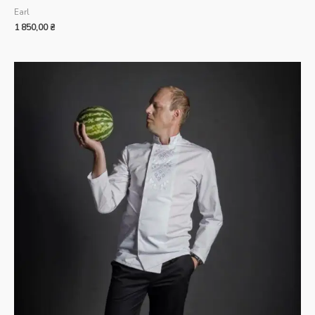
Earl
1 850,00
₴