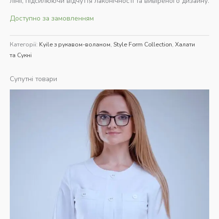
лінії, підсилюючи відчуття лаконічності та вивіреного дизайну.
Доступно за замовленням
Категорії:
Kyile з рукавом-воланом
,
Style Form Collection
,
Халати
та Сукні
Супутні товари