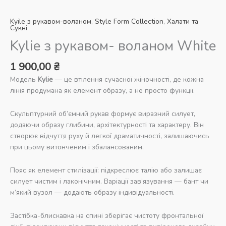
Kyile з рукавом-воланом
,
Style Form Collection
,
Халати та
Сукні
Kylie з рукавом- воланом White
1 900,00
₴
Модель
Kylie
— це втілення сучасної жіночності, де кожна
лінія продумана як елемент образу, а не просто функції.
Скульптурний об’ємний рукав формує виразний силует,
додаючи образу глибини, архітектурності та характеру. Він
створює відчуття руху й легкої драматичності, залишаючись
при цьому витонченим і збалансованим.
Пояс як елемент стилізації: підкреслює талію або залишає
силует чистим і лаконічним. Варіації зав’язування — бант чи
м’який вузол — додають образу індивідуальності.
Застібка-блискавка на спині зберігає чистоту фронтальної