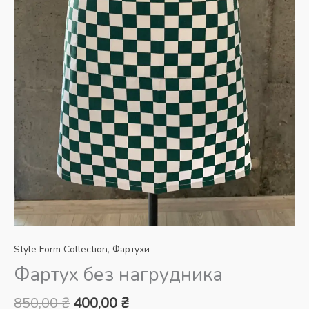
Style Form Collection
,
Фартухи
Фартух без нагрудника
Оригінальна
Поточна
850,00
₴
400,00
₴