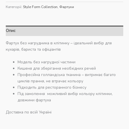
ціна:
ціна:
Категорії:
Style Form Collection
,
Фартухи
850,00 ₴.
400,00 ₴.
Опис
Фартух без нагрудника в клітинку – ідеальний вибір для
кухарів, бариста та офіціантів
Модель без нагрудної частини
Кишеня для зберігання необхідних речей
Професійна голландська тканина – витримає багато
циклів прання, не втрачає кольору
Підходить для ресторанного бізнесу
Під замолення можливий вибір кольору клітинки,
довжини фартуха
Доставка по всій Україні