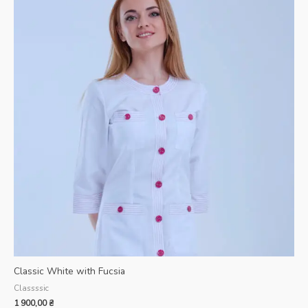
Classic White with Fucsia
Classssic
1 900,00
₴