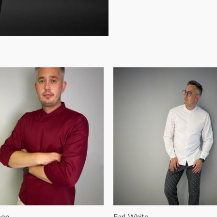
oon
Earl White