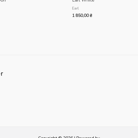
Earl
1 850,00
₴
r