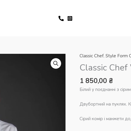
Classic Chef
,
Style Form C
Classic Chef
1 850,00
₴
Білий у поєднанні з сіри
Двубортний на пуклях. К
Сірий комір і манжети д