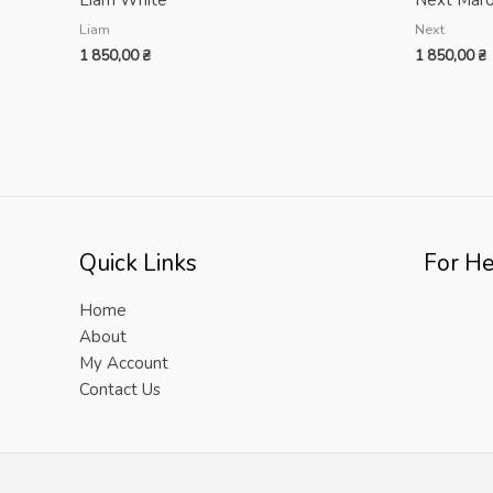
Liam
Next
1 850,00
₴
1 850,00
₴
Quick Links
For He
Home
About
My Account
Contact Us