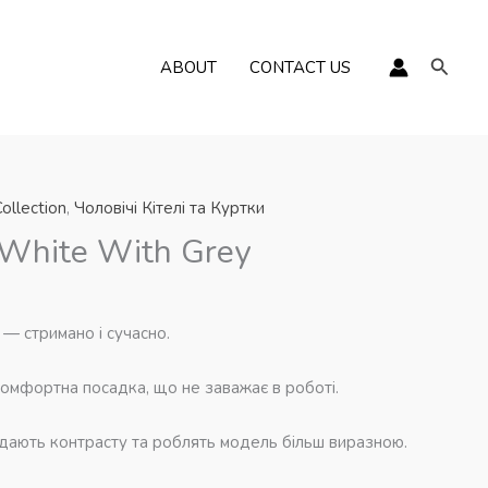
Пошу
ABOUT
CONTACT US
ollection
,
Чоловічі Кітелі та Куртки
 White With Grey
м — стримано і сучасно.
омфортна посадка, що не заважає в роботі.
одають контрасту та роблять модель більш виразною.