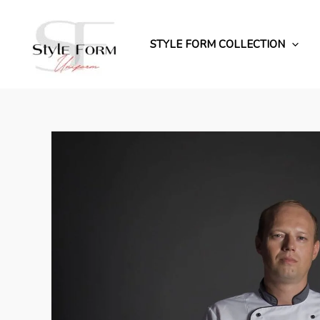
Перейти
до
вмісту
STYLE FORM COLLECTION