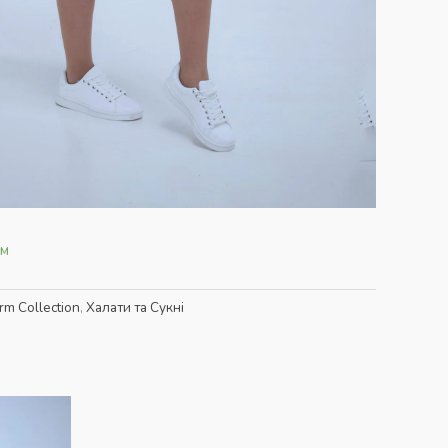
ям
rm Collection
,
Халати та Сукні