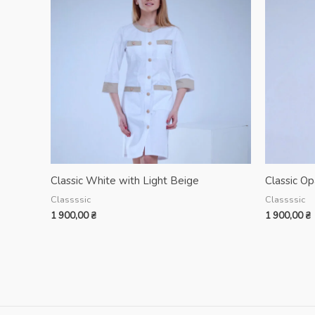
Classic White with Light Beige
Classic Op
Classssic
Classssic
1 900,00
₴
1 900,00
₴