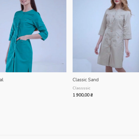
al
Classic Sand
Classssic
1 900,00
₴