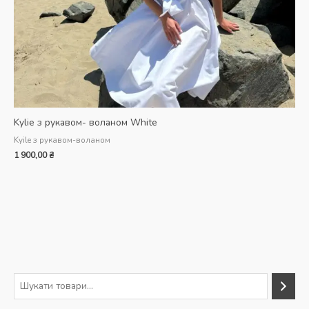
Kylie з рукавом- воланом White
Kyile з рукавом-воланом
1 900,00
₴
П
о