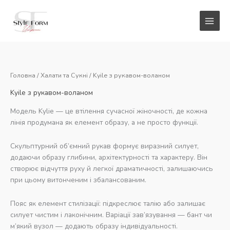
Перейти
до
вмісту
Головна
/
Халати та Сукні
/ Kyile з рукавом-воланом
Kyile з рукавом-воланом
Модель Kylie — це втілення сучасної жіночності, де кожна
лінія продумана як елемент образу, а не просто функції.
Скульптурний об’ємний рукав формує виразний силует,
додаючи образу глибини, архітектурності та характеру. Він
створює відчуття руху й легкої драматичності, залишаючись
при цьому витонченим і збалансованим.
Пояс як елемент стилізації: підкреслює талію або залишає
силует чистим і лаконічним. Варіації зав’язування — бант чи
м’який вузол — додають образу індивідуальності.